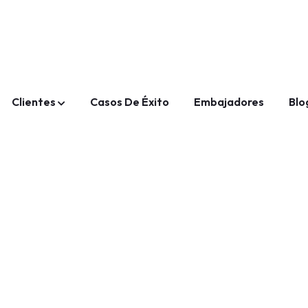
Clientes
Casos De Éxito
Embajadores
Blo
Software Financiero FRM
Contabilidad Y Presupuestos
Software Nómina HRM
Portal Provee