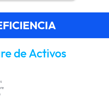
FICIENCIA
e de Activos
os
bre
a