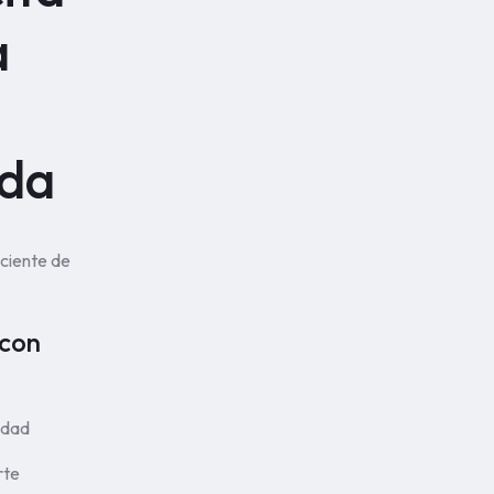
a
ada
ciente de
 con
lidad
rte