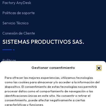
Factory AnyDesk
Politicas de soporte
Servicio Técnico
Conexión de Cliente
SISTEMAS PRODUCTIVOS SAS.
Políticas
Gestionar consentimiento
Aviso de Privacidad
Para ofrecer las mejores experiencias, utilizamos tecnologías
Protección de Datos
como las cookies para almacenar y/o acceder a la información del
dispositivo. El consentimiento de estas tecnologías nos permitirá
Horario de Atención
procesar datos como el comportamiento de navegación o las
identificaciones únicas en este sitio. No consentir o retirar el
consentimiento, puede afectar negativamente a ciertas
Lunes a viernes de 7:30 AM - 5:00 PM
características y funciones.