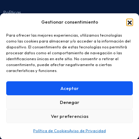
Políticas
Gestionar consentimiento
Aviso de Privacidad
Para ofrecer las mejores experiencias, utilizamos tecnologías
Protección de Datos
como las cookies para almacenar y/o acceder a la información del
dispositivo. El consentimiento de estas tecnologías nos permitirá
Horario de Atención
procesar datos como el comportamiento de navegación o las
identificaciones únicas en este sitio. No consentir o retirar el
consentimiento, puede afectar negativamente a ciertas
Lunes a viernes de 7:30 AM - 5:00 PM
características y funciones.
Dirección
Aceptar
Cra 36 N 25 B 39 Bogotá, Colombia
Denegar
1
Ver preferencias
Copyright © 2025 Factory. Todos los derechos
¿Buscas un software ERP?
reservados
Política de Cookies
Aviso de Privacidad