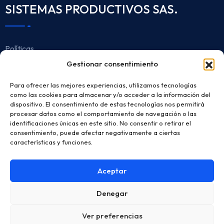
SISTEMAS PRODUCTIVOS SAS.
Políticas
Gestionar consentimiento
Aviso de Privacidad
Para ofrecer las mejores experiencias, utilizamos tecnologías
Protección de Datos
como las cookies para almacenar y/o acceder a la información del
dispositivo. El consentimiento de estas tecnologías nos permitirá
Horario de Atención
procesar datos como el comportamiento de navegación o las
identificaciones únicas en este sitio. No consentir o retirar el
consentimiento, puede afectar negativamente a ciertas
Lunes a viernes de 7:30 AM - 5:00 PM
características y funciones.
Dirección
Aceptar
Cra 36 N 25 B 39 Bogotá, Colombia
Denegar
Ver preferencias
Copyright © 2025 Factory. Todos los derechos