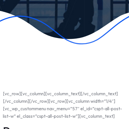
[vc_row][vc_column][vc_column_text][/vc_column_text]
[/vc_column][/vc_row][vc_row][vc_column width=”1/4″]
[vc_wp_custommenu nav_menu=”57″ el_id=”cspt-all-post-
list-w” el_class=”cspt-all-post-list-w”][vc_column_text]