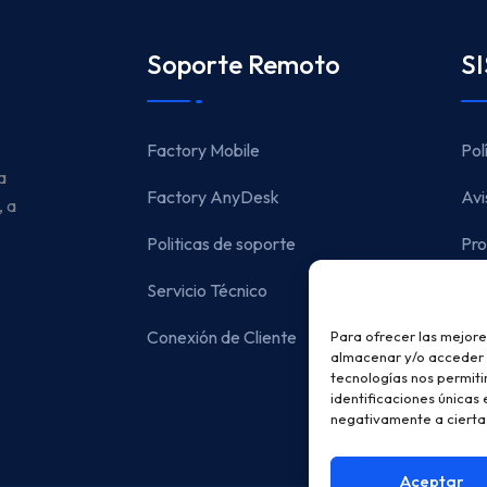
Soporte Remoto
S
Factory Mobile
Pol
a
Factory AnyDesk
Avi
, a
Politicas de soporte
Pro
Servicio Técnico
Conexión de Cliente
Lun
Para ofrecer las mejore
almacenar y/o acceder a
tecnologías nos permit
identificaciones únicas 
negativamente a ciertas
Cra
Aceptar