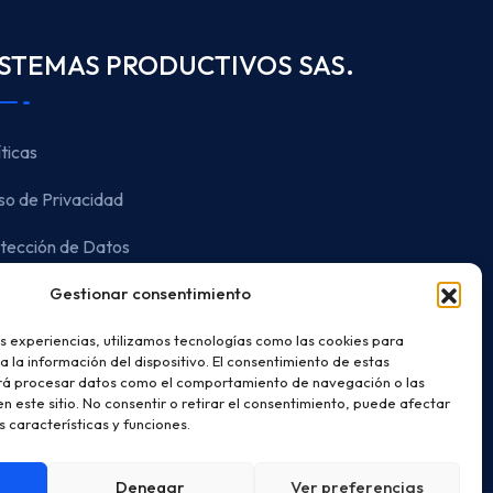
ISTEMAS PRODUCTIVOS SAS.
íticas
so de Privacidad
tección de Datos
Horario de Atención
Gestionar consentimiento
es a viernes de 7:30 AM - 5:00 PM
s experiencias, utilizamos tecnologías como las cookies para
 la información del dispositivo. El consentimiento de estas
irá procesar datos como el comportamiento de navegación o las
Dirección
en este sitio. No consentir o retirar el consentimiento, puede afectar
 características y funciones.
 36 N 25 B 39 Bogotá, Colombia
Denegar
Ver preferencias