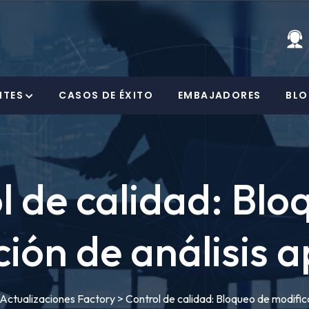
Contabilidad Y Presupuestos
Software Financiero FRM
Software Nómina HRM
Portal Clientes Fac
Portal Proveedores Fa
Portal Web 
NTES
CASOS DE ÉXITO
EMBAJADORES
BL
uestos
nciero FRM
Software Nómina HRM
Portal Clientes Factory
Portal Proveedores Factory
Portal Web Empleados
Polí
App 
l de calidad: Blo
ción de análisis 
Actualizaciones Factory
>
Control de calidad: Bloqueo de modific